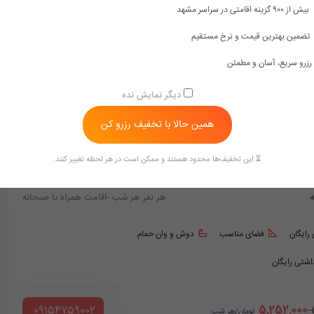
قیمت هتل های لوکس مشهد
هتل با استخر داخل اتاق مشهد
بیش از ۹۰۰ گزینه اقامتی در سراسر مشهد
تضمین بهترین قیمت و نرخ مستقیم
رزرو سریع، آسان و مطمئن
دیگر نمایش نده
همین حالا با تخفیف رزرو کن
⏳ این تخفیف‌ها محدود هستند و ممکن است در هر لحظه تغییر کنند.
ه
هر نفر هر شب -اقامت همراه با صبحانه
 رایگان
فضای مناسب
دوش و وان حمام
داشتی رایگان
5,252,000
‪ 09154759002
تومان/هر شب