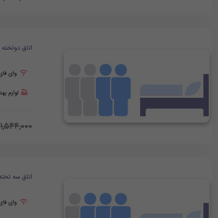
اتاق دوتخته
وای فای
لوازم به
11,544,000
اتاق سه تخته
وای فای