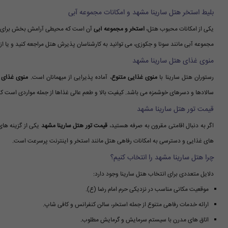
بلیط استخر هتل سارینا مشهد و امکانات مجموعه آبی
یکی از امکانات محبوب هتل،
استخر و مجموعه آبی
آن است که محیطی آرامش بخش برای میه
مجموعه آبی مانند سونا و جکوزی، می توانید به کارشناسان پذیرش هتل مراجعه کنید و یا ا
منوی غذای هتل سارینا مشهد
رستوران هتل سارینا با
منوی غذایی متنوع
، آماده پذیرایی از میهمانان است.
منوی غذای 
سالادها و دسرهای خوشمزه می باشد. کیفیت بالا و طعم عالی غذاها از جمله مواردی است که
قیمت تور هتل سارینا مشهد
اگر به دنبال اقامتی مقرون به صرفه هستید،
قیمت تور هتل سارینا مشهد
یکی از گزینه های
های غذایی و دسترسی به امکانات رفاهی هتل مانند استخر و اینترنت پرسرعت است.
چرا هتل سارینا مشهد را انتخاب کنیم؟
دلایل متعددی برای انتخاب هتل سارینا وجود دارد:
موقعیت مکانی مناسب در نزدیکی حرم امام رضا (ع).
ارائه خدمات رفاهی متنوع از جمله استخر، سالن کنفرانس و کافی شاپ.
اتاق های مدرن با سیستم سرمایش و گرمایش مطلوب.