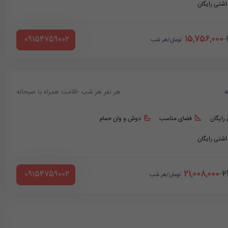
داشتی رایگان
15,756,000
‪ 09154759002
تومان/هر شب
ه
هر نفر هر شب -اقامت همراه با صبحانه
 رایگان
فضای مناسب
دوش و وان حمام
داشتی رایگان
21,008,000
2
‪ 09154759002
تومان/هر شب