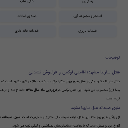
رستوران
کافی شاپ
استخر و مجموعه آبی
صندوق امانات
خدمات باربری
خدمات خانه داری
توضیحات
هتل سارینا مشهد؛ اقامتی لوکس و فراموش نشدنی
هتل سارینا مشهد یکی از
هتل های چهار ستاره
برتر و با کیفیت بالا در شهر مشهد است که ب
رضا (ع) محسوب می شود. این هتل لوکس در
فروردین ماه سال ۱۳۹۸
افتتاح شد و از هما
کرده است.
منوی صبحانه هتل سارینا مشهد
از ویژگی های برجسته این هتل، ارائه صبحانه ای متنوع و با کیفیت است.
منوی صبحانه ه
انواع مربا و عسل است که با رعایت استانداردهای بهداشتی و کیفی تهیه می شود.