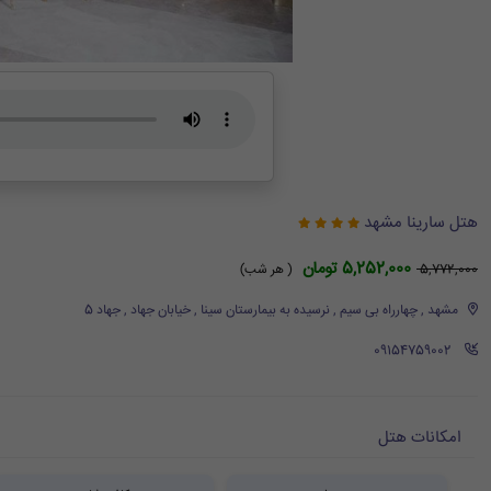
هتل سارینا مشهد
5,252,000 تومان
5,772,000
( هر شب)
مشهد , چهارراه بی سیم , نرسیده به بیمارستان سینا , خیابان جهاد , جهاد 5
‪ 09154759002
امکانات هتل