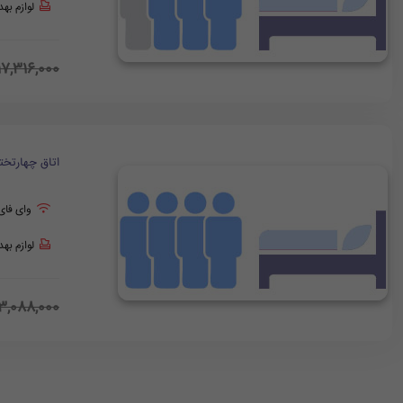
لوازم به
17,316,000
اتاق چهارتخت
وای فای
لوازم به
3,088,000