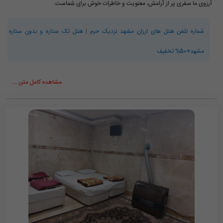
آرزوی ما سفری پر از آرامش، معنویت و خاطرات خوش برای شماست.
شماره تلفن هتل های ارزان مشهد نزدیک حرم | هتل تک ستاره و بدون ستاره
مشهد+50% تخفیف
مشاهده کامل متن ...