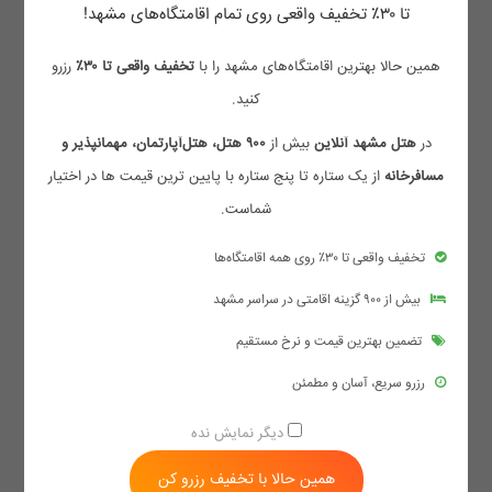
تا ۳۰٪ تخفیف واقعی روی تمام اقامتگاه‌های مشهد!
با مراجعه به
وب‌سایت هتل مشهد آنلاین
می‌توانید قیمت‌ها را به‌روز مشاهده و
مقایسه کنید.
همین حالا بهترین اقامتگاه‌های مشهد را با
تخفیف واقعی تا ۳۰٪
رزرو
کنید.
نکات مهم برای انتخاب بهترین سوئیت
در
هتل مشهد آنلاین
بیش از
۹۰۰ هتل، هتل‌آپارتمان، مهمانپذیر و
مسافرخانه
از یک ستاره تا پنج ستاره با پایین ترین قیمت ها در اختیار
بررسی امکانات و شرایط سوئیت
شماست.
هتل آپارتمان یک خوابه در مشهد | هتل آپارتمان مشهد با غذا،
تخفیف واقعی تا ۳۰٪ روی همه اقامتگاه‌ها
پارکینگ و صبحانه ناهار شام
بیش از ۹۰۰ گزینه اقامتی در سراسر مشهد
فاصله تا حرم و مراکز خرید
تضمین بهترین قیمت و نرخ مستقیم
تعداد تخت و ظرفیت خانوادگی
رزرو سریع، آسان و مطمئن
ارائه خدمات پارکینگ و غذا
دیگر نمایش نده
مشاهده نظرات سایر مسافران برای اطمینان
هتل‌ها و سوئیت‌های مرتبط با خیابان امام رضا
همین حالا با تخفیف رزرو کن