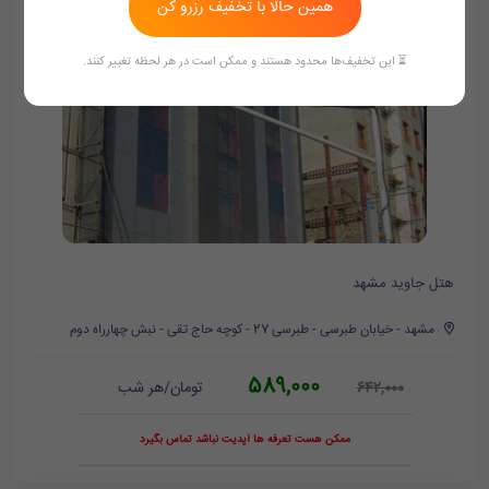
همین حالا با تخفیف رزرو کن
⏳ این تخفیف‌ها محدود هستند و ممکن است در هر لحظه تغییر کنند.
هتل جاوید مشهد
مشهد - خیابان طبرسی - طبرسی 27 - کوچه حاج تقی - نبش چهارراه دوم
589,000
تومان/هر شب
642,000
ممکن هست تعرفه ها آپدیت نباشد تماس بگیرد