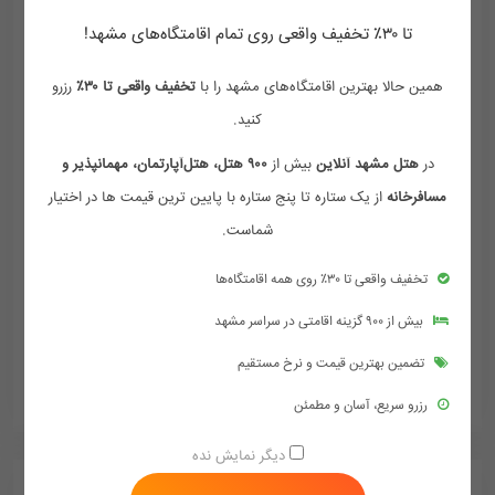
تا ۳۰٪ تخفیف واقعی روی تمام اقامتگاه‌های مشهد!
همین حالا بهترین اقامتگاه‌های مشهد را با
تخفیف واقعی تا ۳۰٪
رزرو
کنید.
در
هتل مشهد آنلاین
بیش از
۹۰۰ هتل، هتل‌آپارتمان، مهمانپذیر و
مسافرخانه
از یک ستاره تا پنج ستاره با پایین ترین قیمت ها در اختیار
شماست.
هتل آتور مشهد
مشهد - خیابان امام رضا - امام رضا 16 - پلاک 7
تخفیف واقعی تا ۳۰٪ روی همه اقامتگاه‌ها
بیش از ۹۰۰ گزینه اقامتی در سراسر مشهد
589,000
تومان/هر شب
642,000
تضمین بهترین قیمت و نرخ مستقیم
ممکن هست تعرفه ها آپدیت نباشد تماس بگیرد
رزرو سریع، آسان و مطمئن
دیگر نمایش نده