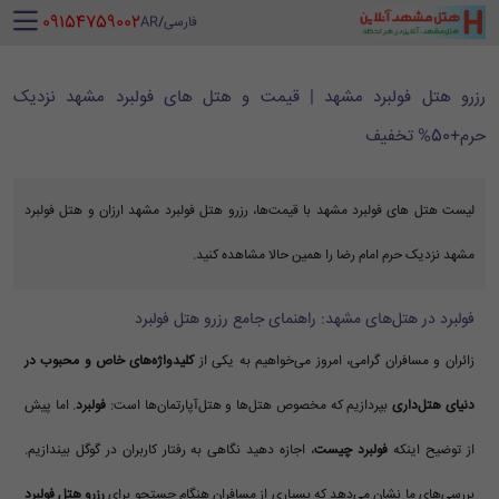
‪ 09154759002
فارسی
/
AR
رزرو هتل فولبرد مشهد | قیمت و هتل های فولبرد مشهد نزدیک
حرم+50% تخفیف
لیست هتل های فولبرد مشهد با قیمت‌ها، رزرو هتل فولبرد مشهد ارزان و هتل فولبرد
مشهد نزدیک حرم امام رضا را همین حالا مشاهده کنید.
فولبرد در هتل‌های مشهد: راهنمای جامع رزرو هتل فولبرد
زائران و مسافران گرامی، امروز می‌خواهیم به یکی از
کلیدواژه‌های خاص و محبوب در
دنیای هتل‌داری
بپردازیم که مخصوص هتل‌ها و هتل‌آپارتمان‌ها است:
فولبرد
. اما پیش
از توضیح اینکه
فولبرد چیست
، اجازه دهید نگاهی به رفتار کاربران در گوگل بیندازیم.
بررسی‌های ما نشان می‌دهد که بسیاری از مسافران هنگام جستجو برای
رزرو هتل فولبرد