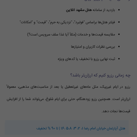
بازدید از سامانه
هتل مشهد آنلاین
فیلتر هتل‌ها براساس "فولبرد"، "نزدیکی به حرم"، "قیمت" و "امکانات"
مقایسه قیمت‌ها و خدمات (مثلاً آیا غذا سلف سرویس است؟)
بررسی نظرات کاربران و امتیازها
ثبت نهایی رزرو با تخفیف یا کدهای ویژه
چه زمانی رزرو کنیم که ارزان‌تر باشد؟
رزرو در ایام غیرپیک، مثل ماه‌های غیرتعطیل یا بعد از مناسبت‌های مذهبی، معمولاً
ارزان‌تر است. همچنین رزرو زودهنگام، حتی برای ایام شلوغ، می‌تواند شما را از افزایش
قیمت‌ها نجات دهد.
هتل آپارتمان خیابان امام رضا 1، 2، 3، 5،8 ،16 | تا 90 % تخفیف