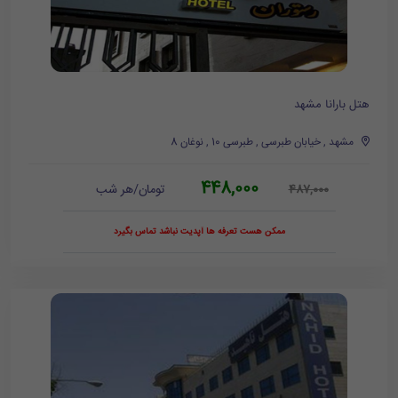
هتل بارانا مشهد
مشهد , خیابان طبرسی , طبرسی 10 , نوغان 8
448,000
تومان/هر شب
487,000
ممکن هست تعرفه ها آپدیت نباشد تماس بگیرد