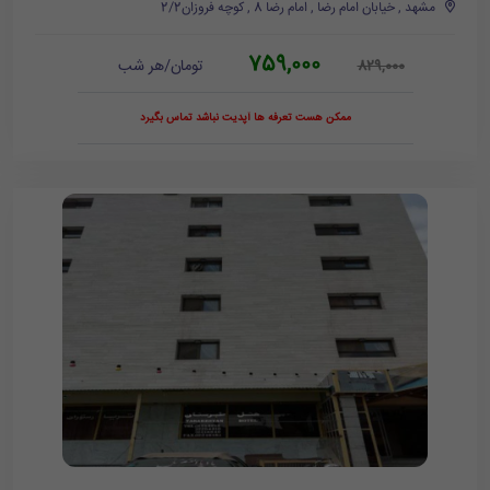
مشهد , خیابان امام رضا , امام رضا 8 , کوچه فروزان2/2
759,000
تومان/هر شب
829,000
ممکن هست تعرفه ها آپدیت نباشد تماس بگیرد