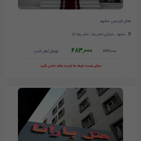
هتل فردیس مشهد
مشهد , خیابان امام رضا , امام رضا 18
683,000
تومان/هر شب
746,000
ممکن هست تعرفه ها آپدیت نباشد تماس بگیرد