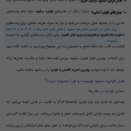
هتل فولبرد مشهد نزدیک حرم
را در هتل میل کنند. به عبارت دیگر، در هتل‌های
فولبرد مشهد
، شما تمام وعده‌های
هتل‌های فولبرد مشهد
غذایی را در محیط هتل دریافت می‌کنید و نیاز به صرف هزینه اضافی برای وعده‌های
رزرو هتل در خیابان امام رضا مشهد | هتل‌ های امام رضا 1، 2، 3، 5 و 8+50%
با توجه به اهمیت و محبوبیت
ناهار و شام خارج از هتل ندارید.
رزرو هتل فولبرد
برای زائران و مسافران گرامی، ما تصمیم
تخفیف
گرفتیم در قالب یک مقاله جامع و تخصصی به این موضوع بپردازیم. در ادامه، نکات مهم
برای انتخاب بهترین هتل فولبرد مشهد، بررسی قیمت‌ها، مزایا و مقایسه هتل‌ها ارائه
خواهد شد تا شما بتوانید
بهترین تجربه اقامتی با فولبرد
را در مشهد داشته باشید.
هتل فولبرد مشهد چیست و چرا محبوب است؟
معنای فولبرد در هتل‌ها
همانطور که اشاره شد واژه فولبرد (Full Board) به اقامت در هتلی گفته می‌شود که
شامل سه وعده غذایی کامل (صبحانه، ناهار و شام) می‌باشد. این نوع اقامت گزینه‌ای
بسیار مناسب برای زائرانی است که می‌خواهند در طول سفر، تمام تمرکزشان را روی زیارت