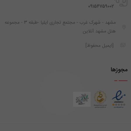
‪ 09154759002
مشهد - شهرک غرب - مجتمع تجاری ایلیا -طبقه 3 - مجموعه
هتل مشهد آنلاین
[ایمیل محفوظ]
مجوزها