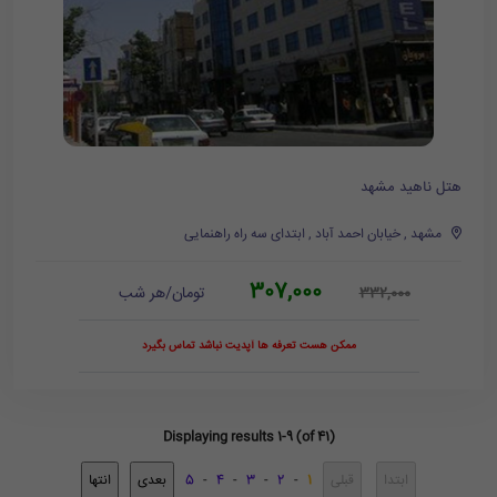
هتل ناهید مشهد
مشهد , خیابان احمد آباد , ابتدای سه راه راهنمایی
307,000
تومان/هر شب
332,000
ممکن هست تعرفه ها آپدیت نباشد تماس بگیرد
Displaying results 1-9 (of 41)
5
-
4
-
3
-
2
-
1