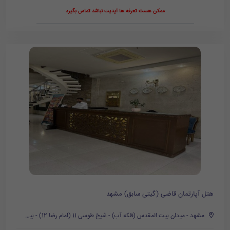
ممکن هست تعرفه ها آپدیت نباشد تماس بگیرد
هتل آپارتمان قاضی (گیتی سابق) مشهد
مشهد - میدان بیت المقدس (فلکه آب) - شیخ طوسی 11 (امام رضا 12) - بین رجب زاده 9 و 13