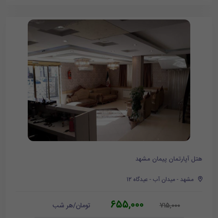
هتل آپارتمان پیمان مشهد
مشهد - میدان آب - عیدگاه 12
655,000
تومان/هر شب
715,000