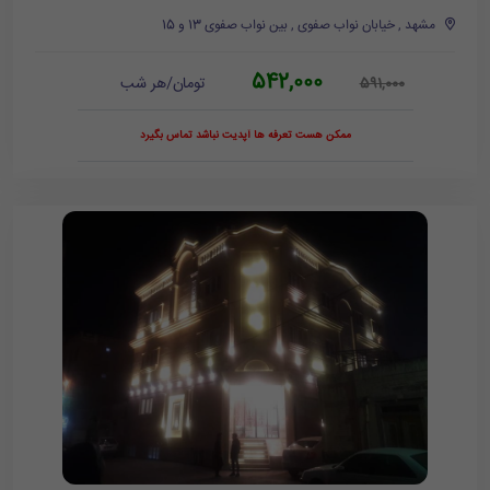
مشهد , خیابان نواب صفوی , بین نواب صفوی 13 و 15
542,000
تومان/هر شب
591,000
ممکن هست تعرفه ها آپدیت نباشد تماس بگیرد