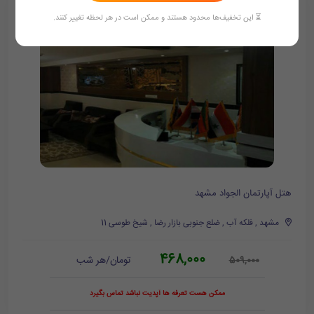
⏳ این تخفیف‌ها محدود هستند و ممکن است در هر لحظه تغییر کنند.
هتل آپارتمان الجواد مشهد
مشهد , فلکه آب , ضلع جنوبی بازار رضا , شیخ طوسی 11
468,000
تومان/هر شب
509,000
ممکن هست تعرفه ها آپدیت نباشد تماس بگیرد