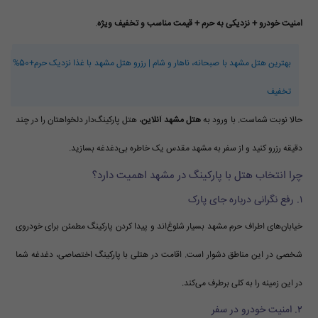
امنیت خودرو + نزدیکی به حرم + قیمت مناسب و تخفیف ویژه
.
بهترین هتل مشهد با صبحانه، ناهار و شام | رزرو هتل مشهد با غذا نزدیک حرم+50%
تخفیف
حالا نوبت شماست. با ورود به
هتل مشهد آنلاین
، هتل پارکینگ‌دار دلخواهتان را در چند
دقیقه رزرو کنید و از سفر به مشهد مقدس یک خاطره بی‌دغدغه بسازید.
چرا انتخاب هتل با پارکینگ در مشهد اهمیت دارد؟
۱. رفع نگرانی درباره جای پارک
خیابان‌های اطراف حرم مشهد بسیار شلوغ‌اند و پیدا کردن پارکینگ مطمئن برای خودروی
شخصی در این مناطق دشوار است. اقامت در هتلی با پارکینگ اختصاصی، دغدغه شما
در این زمینه را به کلی برطرف می‌کند.
۲. امنیت خودرو در سفر