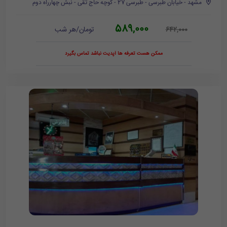
مشهد - خیابان طبرسی - طبرسی 27 - کوچه حاج تقی - نبش چهارراه دوم
589,000
تومان/هر شب
642,000
ممکن هست تعرفه ها آپدیت نباشد تماس بگیرد