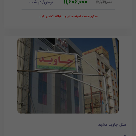
11,606,000
تومان/هر شب
12,761,000
ممکن هست تعرفه ها آپدیت نباشد تماس بگیرد
هتل جاوید مشهد