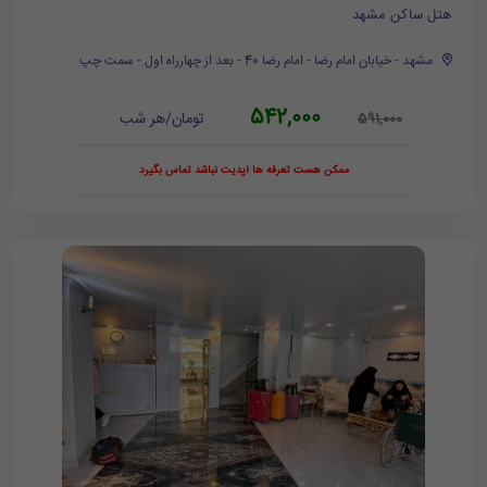
هتل ساکن مشهد
مشهد - خیابان امام رضا - امام رضا 40 - بعد از چهارراه اول - سمت چپ
542,000
تومان/هر شب
591,000
ممکن هست تعرفه ها آپدیت نباشد تماس بگیرد