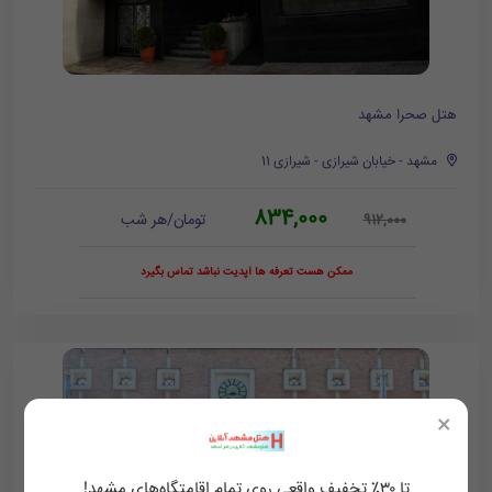
هتل صحرا مشهد
مشهد - خیابان شیرازی - شیرازی 11
834,000
تومان/هر شب
912,000
ممکن هست تعرفه ها آپدیت نباشد تماس بگیرد
×
تا ۳۰٪ تخفیف واقعی روی تمام اقامتگاه‌های مشهد!