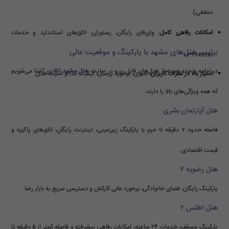
منطقی).
امکانات رفاهی کامل:
وای‌فای رایگان، رستوران، اتاق‌های استاندارد و خدمات
برترین هتل‌های مشهد با پارکینگ و موقعیت عالی
روم‌سرویس.
در ادامه با چند نمونه از هتل‌های قابل رزرو در سایت
هتل مشهد آنلاین
آشنا می‌شویم
امتیاز بالا در نظرات کاربران:
تمیزی، برخورد پرسنل، کیفیت غذا و امنیت هتل.
که همه ویژگی‌های بالا را دارند:
هتل آپارتمان بشری
فاصله حدود ۷ دقیقه تا حرم با پارکینگ زیرزمینی، اینترنت رایگان، اتاق‌های پاکیزه و
قیمت اقتصادی.
هتل رضویه ۲
پارکینگ رایگان، فضای خانوادگی، برخورد عالی کارکنان و دسترسی سریع به بازار رضا.
هتل اطلس ۲
پارکینگ مسقف، خدمات ۲۴ ساعته، امکانات رفاهی پیشرفته و فاصله کمتر از ۵ دقیقه تا