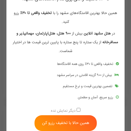
همین حالا بهترین اقامتگاه‌های مشهد را با
تخفیف واقعی تا ۳۰٪
رزرو
کنید.
در
هتل مشهد آنلاین
بیش از
۹۰۰ هتل، هتل‌آپارتمان، مهمانپذیر و
مسافرخانه
از یک ستاره تا پنج ستاره با پایین ترین قیمت ها در اختیار
هتل آبان مشهد
شماست.
مشهد - بلوار پیروزی - پیروزی 62
تخفیف واقعی تا ۳۰٪ روی همه اقامتگاه‌ها
1,323,000
تومان/هر شب
1,450,000
بیش از ۹۰۰ گزینه اقامتی در سراسر مشهد
تضمین بهترین قیمت و نرخ مستقیم
ممکن هست تعرفه ها آپدیت نباشد تماس بگیرد
رزرو سریع، آسان و مطمئن
دیگر نمایش نده
همین حالا با تخفیف رزرو کن