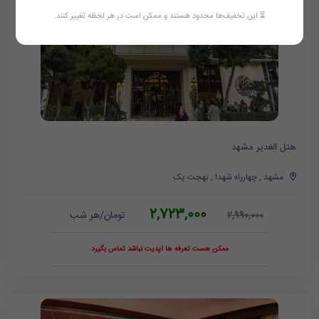
⏳ این تخفیف‌ها محدود هستند و ممکن است در هر لحظه تغییر کنند.
هتل الغدیر مشهد
مشهد , چهارراه شهدا , بهجت یک
2,723,000
تومان/هر شب
2,990,000
ممکن هست تعرفه ها آپدیت نباشد تماس بگیرد