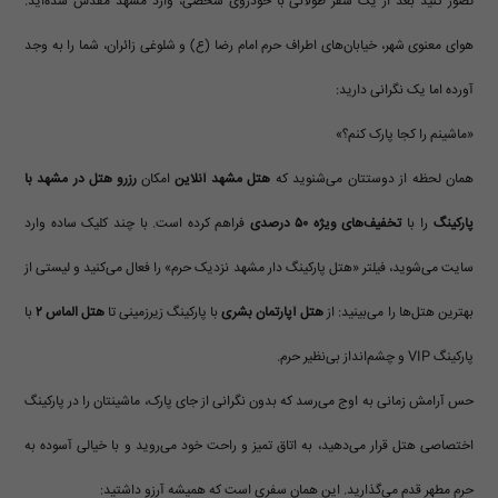
تصور کنید بعد از یک سفر طولانی با خودروی شخصی، وارد مشهد مقدس شده‌اید.
هوای معنوی شهر، خیابان‌های اطراف حرم امام رضا (ع) و شلوغی زائران، شما را به وجد
آورده اما یک نگرانی دارید:
«ماشینم را کجا پارک کنم؟»
همان لحظه از دوستتان می‌شنوید که
هتل مشهد آنلاین
امکان
رزرو هتل در مشهد با
پارکینگ
را با
تخفیف‌های ویژه ۵۰ درصدی
فراهم کرده است. با چند کلیک ساده وارد
سایت می‌شوید، فیلتر «هتل پارکینگ دار مشهد نزدیک حرم» را فعال می‌کنید و لیستی از
بهترین هتل‌ها را می‌بینید: از
هتل آپارتمان بشری
با پارکینگ زیرزمینی تا
هتل الماس ۲
با
پارکینگ VIP و چشم‌انداز بی‌نظیر حرم.
حس آرامش زمانی به اوج می‌رسد که بدون نگرانی از جای پارک، ماشینتان را در پارکینگ
اختصاصی هتل قرار می‌دهید، به اتاق تمیز و راحت خود می‌روید و با خیالی آسوده به
حرم مطهر قدم می‌گذارید. این همان سفری است که همیشه آرزو داشتید: