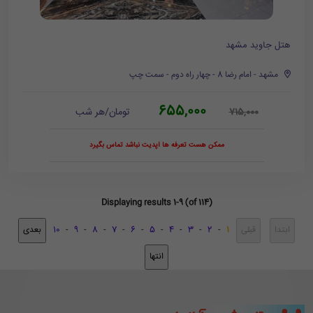
هتل جاوید مشهد
مشهد - امام رضا 8 - چهار راه دوم - سمت چپ
655,000
تومان/هر شب
715,000
ممکن هست تعرفه ها آپدیت نباشد تماس بگیرد
Displaying results 1-9 (of 114)
10
-
9
-
8
-
7
-
6
-
5
-
4
-
3
-
2
-
1