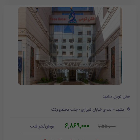
هتل توس مشهد
مشهد - ابتدای خیابان شیرازی - جنب مجتمع ونک
6,869,000
تومان/هر شب
7,550,000