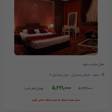
هتل سلام مشهد
مشهد - خیابان پاسداران - نبش پاسداران 6
5,271,000
تومان/هر شب
5,793,000
ممکن هست تعرفه ها آپدیت نباشد تماس بگیرد