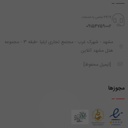
24/7 تماس با خدمات
‪ 09154759002
مشهد - شهرک غرب - مجتمع تجاری ایلیا -طبقه 3 - مجموعه
هتل مشهد آنلاین
[ایمیل محفوظ]
مجوزها