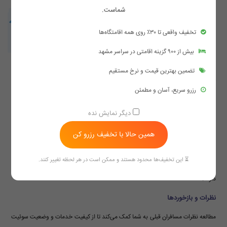
شماست.
هتل آپارتمان یک خوابه در مشهد | هتل آپارتمان مشهد با غذا، پارکینگ و صبحانه
تخفیف واقعی تا ۳۰٪ روی همه اقامتگاه‌ها
ناهار شام
بیش از ۹۰۰ گزینه اقامتی در سراسر مشهد
بررسی امکانات
تضمین بهترین قیمت و نرخ مستقیم
حتماً قبل از رزرو، امکانات سوئیت را بررسی کنید تا اطمینان حاصل کنید که نیازهای اصلی
رزرو سریع، آسان و مطمئن
شما مثل سیستم گرمایش، تهویه، و امکانات بهداشتی به خوبی تامین شده‌اند.
دیگر نمایش نده
موقعیت مکانی
همین حالا با تخفیف رزرو کن
نزدیکی به حرم و مراکز مهم شهر یکی از عوامل کلیدی است که باید در نظر گرفته شود.
سوئیت‌هایی که دسترسی بهتری دارند، معمولاً ارزش بیشتری برای هزینه پرداختی
⏳ این تخفیف‌ها محدود هستند و ممکن است در هر لحظه تغییر کنند.
دارند.
نظرات و بازخوردها
مطالعه نظرات مسافران قبلی به شما کمک می‌کند تا از کیفیت خدمات و وضعیت سوئیت